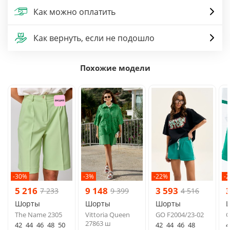
Как можно оплатить
Как вернуть, если не подошло
Похожие модели
-30%
-3%
-22%
-
5 216
9 148
3 593
7 233
9 399
4 516
Шорты
Шорты
Шорты
The Name 2305
Vittoria Queen
GO F2004/23-02
G
27863 ш
42
44
46
48
50
42
44
46
48
4