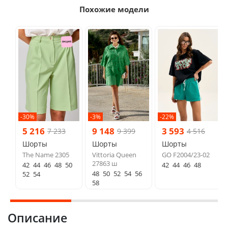
Похожие модели
-30%
-3%
-22%
5 216
9 148
3 593
7 233
9 399
4 516
Шорты
Шорты
Шорты
The Name 2305
Vittoria Queen
GO F2004/23-02
27863 ш
42
44
46
48
50
42
44
46
48
48
50
52
54
56
52
54
58
Описание