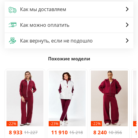
Как мы доставляем
Как можно оплатить
Как вернуть, если не подошло
Похожие модели
-22%
-23%
-22%
-
8 933
11 910
8 240
11 227
15 218
10 356