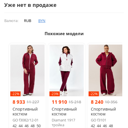
Уже нет в продаже
Валюта:
RUB
BYN
Похожие модели
-22%
-23%
-22%
8 933
11 910
8 240
11 227
15 218
10 356
Спортивный
Спортивный
Спортивный
костюм
костюм
костюм
GO f3082/12-01
Diamant 1917
GO f3101
тройка
42
44
46
48
50
42
44
46
48