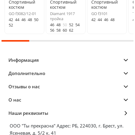
Спортивный
Спортивный
Спортивный
костюм
костюм
костюм
GO f3082/12-01
Diamant 1917
GO f3101
Т
тройка
42
44
46
48
50
42
44
46
48
4
46
48
50
52
54
52
56
58
60
62
Информация
Дополнительно
Отзывы о нас
О нас
Наши реквизиты
ООО "Ты прекрасна" Адрес: РБ, 224030, г. Брест, ул.
Ясеневая, д. 5/2 к. 41