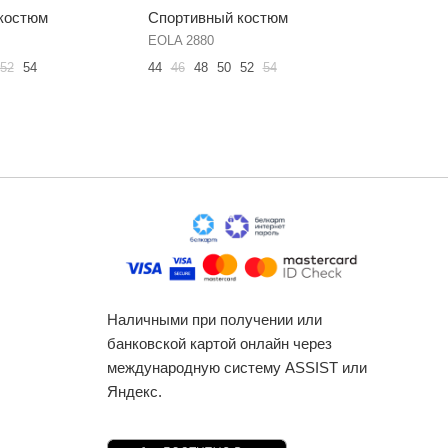
костюм
Спортивный костюм
Спортив
EOLA 2880
KIVVIWEA
52
54
44
46
48
50
52
54
42
44
46
Наличными при получении или
банковской картой онлайн через
международную систему ASSIST или
Яндекс.