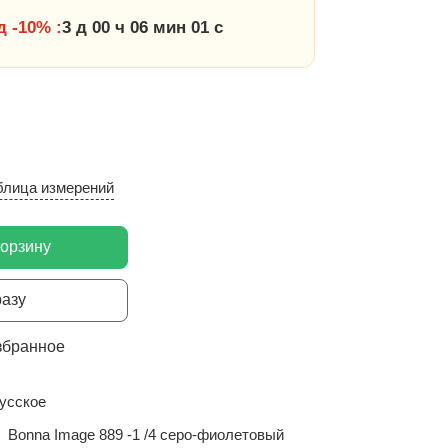
 -10% :
3 д 00 ч 06 мин 00 с
блица измерений
корзину
разу
збранное
усское
Bonna Image 889 -1 /4 серо-фиолетовый