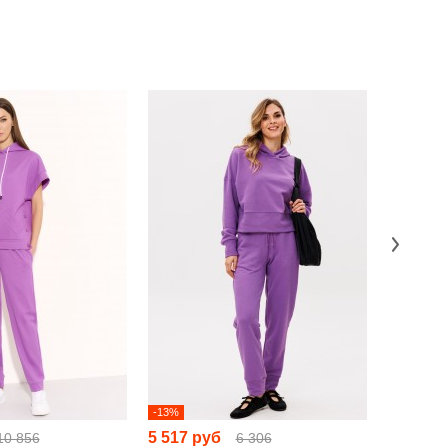
-13%
-28%
5 517 руб
6 763 р
10 856
6 306