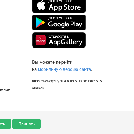
Вы можете перейти
на
мобильную версию сайта
.
https://www.q5by.ru
4.8
из
5
на основе
515
оценок.
анное
ить
Принять