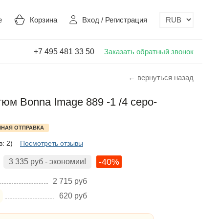
е
Корзина
Вход
/
Регистрация
+7 495 481 33 50
Заказать обратный звонок
← вернуться назад
юм Bonna Image 889 -1 /4 серо-
НАЯ ОТПРАВКА
: 2)
Посмотреть отзывы
-40%
3 335
руб
- экономии!
2 715
руб
620
руб