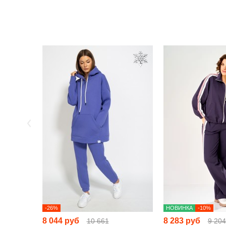
-26%
НОВИНКА
-10%
8 044 руб
8 283 руб
10 661
9 204