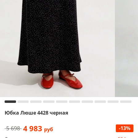
Юбка Люше 4428 черная
4 983
5 698
-13%
руб