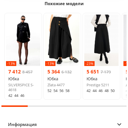
Похожие модели
-13%
-13%
-23%
-
7 412
5 364
5 651
8 457
6 132
7 179
Юбка
Юбка
Юбка
SILVERSPICE S-
Zlata 4477
Prestige 5211
Л
4618
52
54
56
58
42
44
46
48
50
4
42
44
46
5
Информация