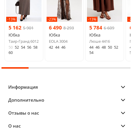
-13%
-23%
-13%
-
5 162
6 490
5 784
5 901
8 293
6 609
Юбка
Юбка
Юбка
Таир-Гранд 6012
EOLA 3004
Люше 4416
N
50
52
54
56
58
42
44
46
44
46
48
50
52
4
60
54
5
Информация
Дополнительно
Отзывы о нас
О нас