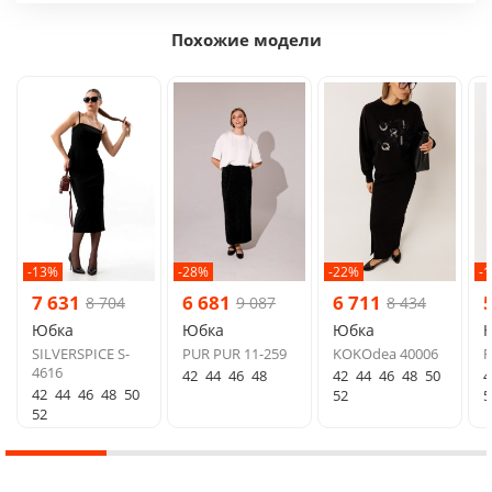
Похожие модели
-13%
-28%
-22%
-
7 631
6 681
6 711
8 704
9 087
8 434
Юбка
Юбка
Юбка
SILVERSPICE S-
PUR PUR 11-259
KOKOdea 40006
F
4616
42
44
46
48
42
44
46
48
50
4
42
44
46
48
50
52
5
52