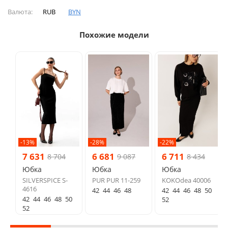
Валюта:
RUB
BYN
Похожие модели
-13%
-28%
-22%
7 631
6 681
6 711
8 704
9 087
8 434
Юбка
Юбка
Юбка
SILVERSPICE S-
PUR PUR 11-259
KOKOdea 40006
4616
42
44
46
48
42
44
46
48
50
42
44
46
48
50
52
52