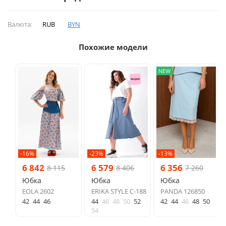
Валюта:
RUB
BYN
Похожие модели
NEW
-16%
-23%
-13%
6 842
6 579
6 356
8 115
8 406
7 260
Юбка
Юбка
Юбка
EOLA 2602
ERIKA STYLE С-188
PANDA 126850
42
44
46
44
46
48
50
52
42
44
46
48
50
54