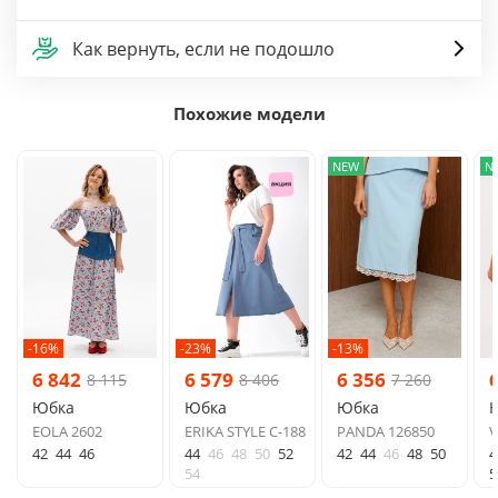
Как вернуть, если не подошло
Похожие модели
NEW
N
-16%
-23%
-13%
6 842
6 579
6 356
8 115
8 406
7 260
Юбка
Юбка
Юбка
EOLA 2602
ERIKA STYLE С-188
PANDA 126850
V
42
44
46
44
46
48
50
52
42
44
46
48
50
4
54
5