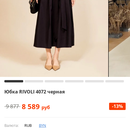
Юбка RIVOLI 4072 черная
8 589
9 877
-13%
руб
Валюта:
RUB
BYN