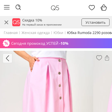
Скидка 10%
Установить
На первый заказ в приложении
Главная
Женская одежда
Юбки
Юбка Rumoda 2290 розов
Сегодня промокод УСПЕЙ
-10%