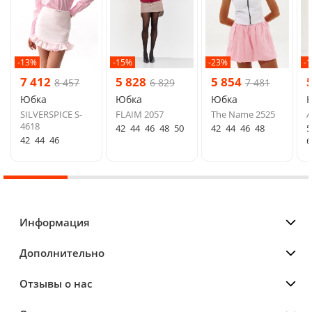
-13%
-15%
-23%
-
7 412
5 828
5 854
8 457
6 829
7 481
Юбка
Юбка
Юбка
SILVERSPICE S-
FLAIM 2057
The Name 2525
A
4618
42
44
46
48
50
42
44
46
48
5
42
44
46
6
Информация
Дополнительно
Отзывы о нас