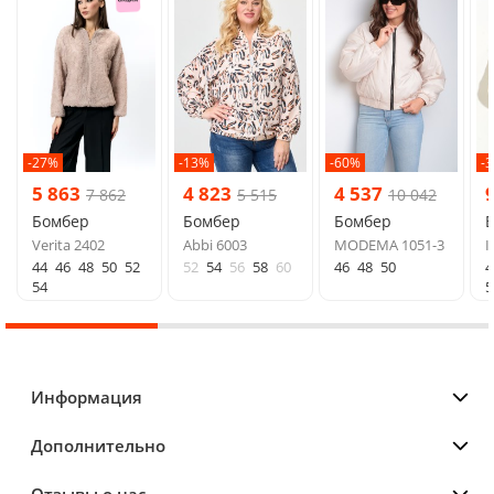
-27%
-13%
-60%
-
5 863
4 823
4 537
7 862
5 515
10 042
Бомбер
Бомбер
Бомбер
Verita 2402
Abbi 6003
MODEMA 1051-3
I
44
46
48
50
52
52
54
56
58
60
46
48
50
4
54
5
Информация
Дополнительно
Отзывы о нас