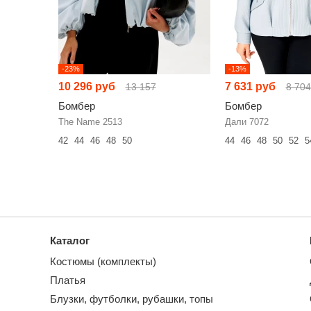
-23%
-13%
10 296 руб
7 631 руб
13 157
8 704
Бомбер
Бомбер
The Name 2513
Дали 7072
42
44
46
48
50
44
46
48
50
52
5
Каталог
Костюмы (комплекты)
Платья
Блузки, футболки, рубашки, топы