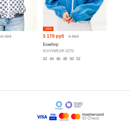
-26%
5 179 руб
10 304
6 868
Бомбер
KIVVIWEAR 4270
42
44
46
48
50
52