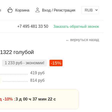
е
Корзина
Вход
/
Регистрация
+7 495 481 33 50
Заказать обратный звонок
← вернуться назад
1322 голубой
-15%
1 233
руб
- экономии!
419
руб
814
руб
 -10% :
3 д 00 ч 37 мин 21 с