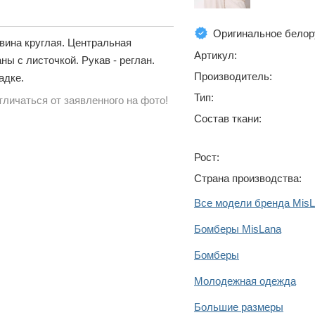
Оригинальное белор
овина круглая. Центральная
Артикул:
ы с листочкой. Рукав - реглан.
Производитель:
адке.
Тип:
личаться от заявленного на фото!
Состав ткани:
Рост:
Страна производства:
Все модели бренда Mis
Бомберы MisLana
Бомберы
Молодежная одежда
Большие размеры