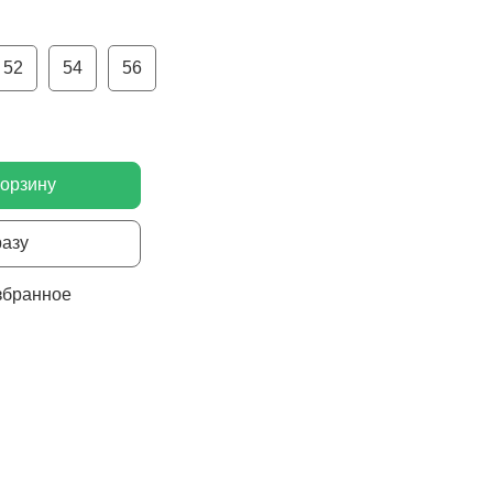
52
54
56
корзину
разу
збранное