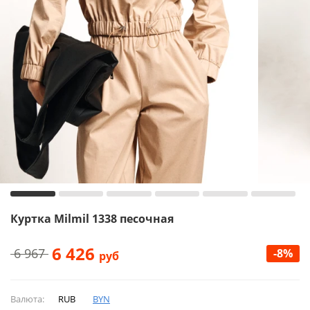
Куртка Milmil 1338 песочная
6 426
6 967
-8%
руб
Валюта:
RUB
BYN