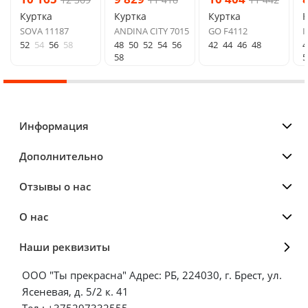
Куртка
Куртка
Куртка
К
SOVA 11187
ANDINA CITY 7015
GO F4112
I
52
54
56
58
48
50
52
54
56
42
44
46
48
4
58
5
Информация
Дополнительно
Отзывы о нас
О нас
Наши реквизиты
ООО "Ты прекрасна" Адрес: РБ, 224030, г. Брест, ул.
Ясеневая, д. 5/2 к. 41