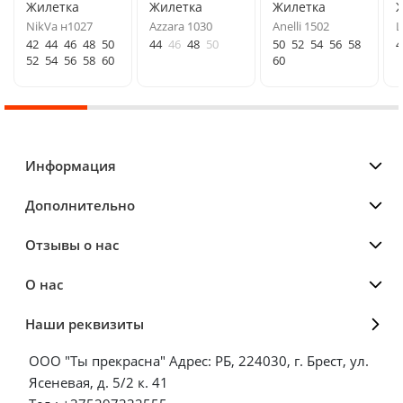
Жилетка
Жилетка
Жилетка
NikVa н1027
Azzara 1030
Anelli 1502
L
42
44
46
48
50
44
46
48
50
50
52
54
56
58
4
52
54
56
58
60
60
Информация
Дополнительно
Отзывы о нас
О нас
Наши реквизиты
ООО "Ты прекрасна" Адрес: РБ, 224030, г. Брест, ул.
Ясеневая, д. 5/2 к. 41