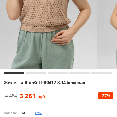
Жилетка RomGil РВ0412-ХЛ4 бежевая
3 261
4 484
-27%
руб
Валюта:
RUB
BYN