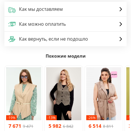
Как мы доставляем
Как можно оплатить
Как вернуть, если не подошло
Похожие модели
-19%
-13%
-26%
-
7 671
5 982
6 514
9 471
6 842
8 811