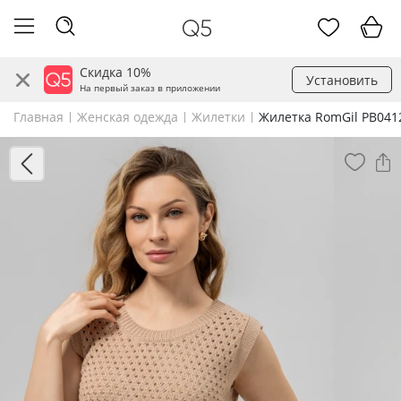
Скидка 10%
Установить
На первый заказ в приложении
Главная
Женская одежда
Жилетки
Жилетка RomGil РВ041