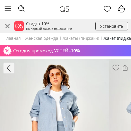
Скидка 10%
Установить
На первый заказ в приложении
Главная
Женская одежда
Жакеты (пиджаки)
Жакет (пиджа
Сегодня промокод УСПЕЙ
-10%