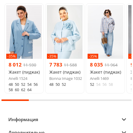
-35%
-35%
-35%
-
8 012
7 783
8 035
11 930
11 588
11 964
Жакет (пиджак)
Жакет (пиджак)
Жакет (пиджак)
Ж
Anelli 1524
Bonna Image 1032
Anelli 1469
E
48
50
52
54
56
48
50
52
52
54
56
58
4
58
60
62
64
5
Информация
Дополнительно