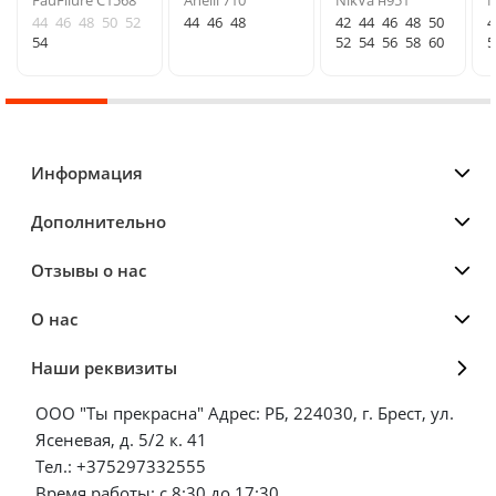
FauFilure С1568
Anelli 710
NikVa н951
N
44
46
48
50
52
44
46
48
42
44
46
48
50
4
54
52
54
56
58
60
5
Информация
Дополнительно
Отзывы о нас
О нас
Наши реквизиты
ООО "Ты прекрасна" Адрес: РБ, 224030, г. Брест, ул.
Ясеневая, д. 5/2 к. 41
Тел.: +375297332555
Время работы: с 8:30 до 17:30