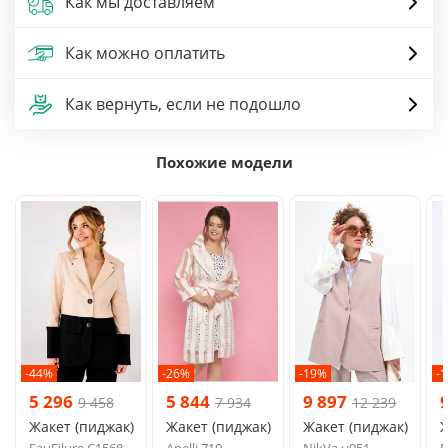
Как мы доставляем
Как можно оплатить
Как вернуть, если не подошло
Похожие модели
-44%
-26%
-19%
-
5 296
5 844
9 897
9 458
7 934
12 239
Жакет (пиджак)
Жакет (пиджак)
Жакет (пиджак)
Ж