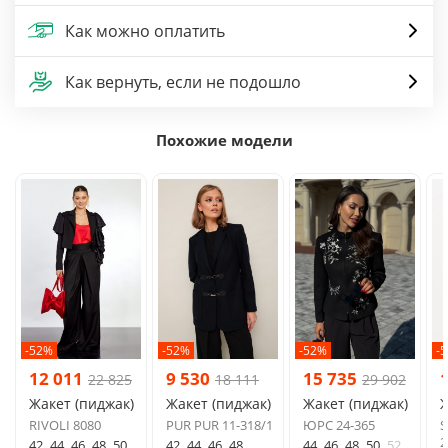
Как можно оплатить
Как вернуть, если не подошло
Похожие модели
-52%
-52%
-52%
-
12 011
9 530
15 735
22 825
18 111
29 902
Жакет (пиджак)
Жакет (пиджак)
Жакет (пиджак)
Ж
RIVOLI 8080
PUR PUR 11-318/1
ЮРС 24-365
S
2
42
44
46
48
50
42
44
46
48
44
46
48
50
52