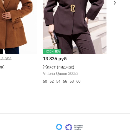
НОВИНКА
-35%
13 835 руб
11 258 
13 358
ак)
Жакет (пиджак)
Жакет (
Vittoria Queen 30053
PANDA 10
50
52
54
56
58
60
42
44
46