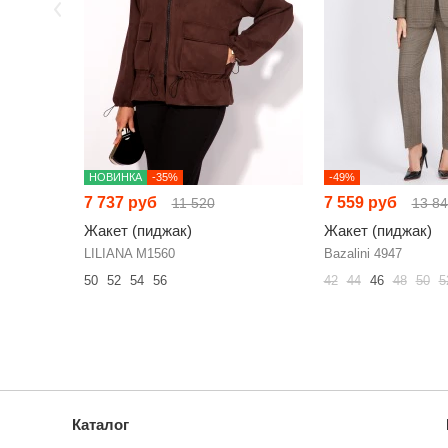
НОВИНКА
-35%
-49%
7 737 руб
7 559 руб
11 520
13 8
Жакет (пиджак)
Жакет (пиджак)
LILIANA М1560
Bazalini 4947
50
52
54
56
42
44
46
48
50
5
Каталог