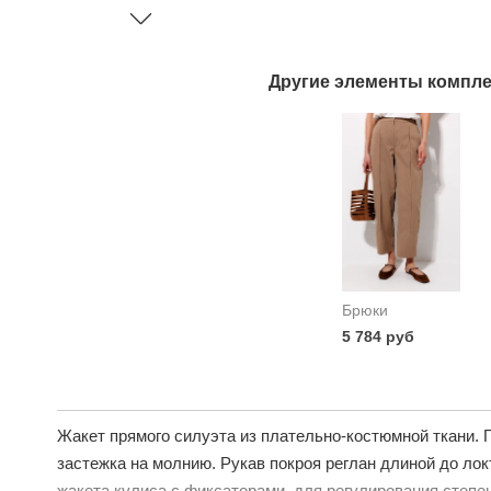
Другие элементы компле
Брюки
5 784 руб
Жакет прямого силуэта из плательно-костюмной ткани. Г
застежка на молнию. Рукав покроя реглан длиной до локт
жакета кулиса с фиксаторами, для регулирования степе