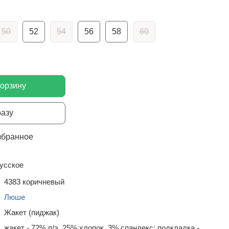
50
52
54
56
58
60
корзину
разу
збранное
усское
4383 коричневый
Люше
Жакет (пиджак)
жакет - 72% п/э, 25% хлопок, 3% спандекс; подкладка -