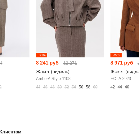
-35%
-35%
8 241 руб
8 971 руб
44
12 271
Жакет (пиджак)
Жакет (пидж
AmberA Style 1108
EOLA 2923
2
44
46
48
50
52
54
56
58
60
42
44
46
Клиентам