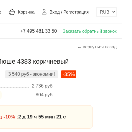
е
Корзина
Вход
/
Регистрация
+7 495 481 33 50
Заказать обратный звонок
← вернуться назад
 Люше 4383 коричневый
-35%
3 540
руб
- экономии!
2 736
руб
804
руб
 -10% :
2 д 19 ч 55 мин 20 с