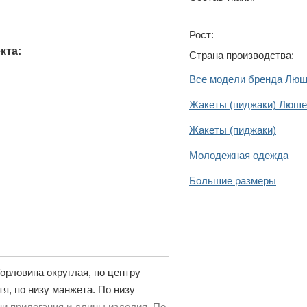
Рост:
кта:
Страна производства:
Все модели бренда Лю
Жакеты (пиджаки) Люше
Жакеты (пиджаки)
Молодежная одежда
Большие размеры
орловина округлая, по центру
я, по низу манжета. По низу
ни прилегания и длины изделия. По