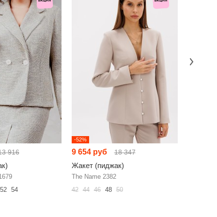
-52%
НОВИНКА
9 654 руб
8 925 р
13 916
18 347
ак)
Жакет (пиджак)
Жакет (
1679
The Name 2382
FITA 2080
52
54
42
44
46
48
50
46
48
50