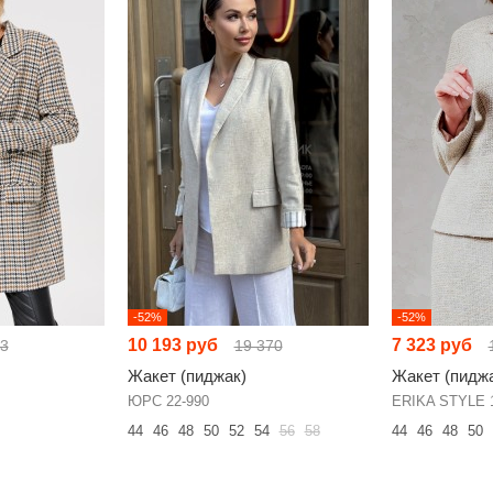
-52%
-52%
10 193 руб
7 323 руб
03
19 370
Жакет (пиджак)
Жакет (пидж
ЮРС 22-990
ERIKA STYLE 
44
46
48
50
52
54
56
58
44
46
48
50