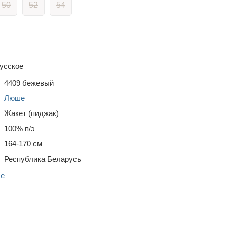
50
52
54
усское
4409 бежевый
Люше
Жакет (пиджак)
100% п/э
164-170 см
Республика Беларусь
ше