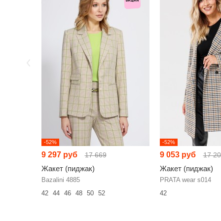
-52%
-52%
9 297 руб
9 053 руб
17 669
17 2
Жакет (пиджак)
Жакет (пиджак)
Bazalini 4885
PRATA wear s014
42
44
46
48
50
52
42