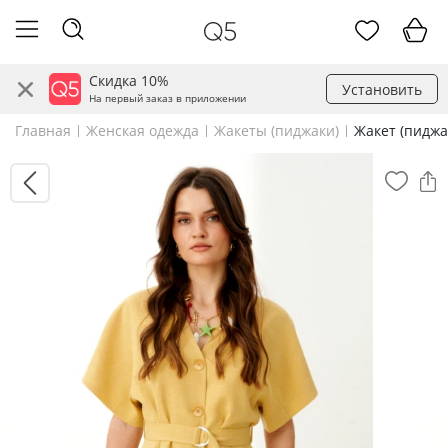
Скидка 10%
Установить
На первый заказ в приложении
Главная
Женская одежда
Жакеты (пиджаки)
Жакет (пидж