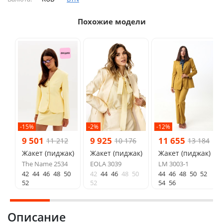
Похожие модели
-15%
-2%
-12%
9 501
9 925
11 655
11 212
10 176
13 184
Жакет (пиджак)
Жакет (пиджак)
Жакет (пиджак)
The Name 2534
EOLA 3039
LM 3003-1
42
44
46
48
50
42
44
46
48
50
44
46
48
50
52
52
52
54
56
Описание