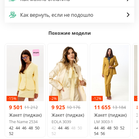
Как вернуть, если не подошло
Похожие модели
-15%
-2%
-12%
-
9 501
9 925
11 655
11 212
10 176
13 184
Жакет (пиджак)
Жакет (пиджак)
Жакет (пиджак)
Ж
The Name 2534
EOLA 3039
LM 3003-1
P
42
44
46
48
50
42
44
46
48
50
44
46
48
50
52
4
52
52
54
56