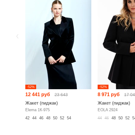
-52%
-52%
12 441 руб
8 971 руб
23 643
17 0
Жакет (пиджак)
Жакет (пиджак)
Elema 1К-975
EOLA 2924
42
44
46
48
50
52
54
44
46
48
50
52
5