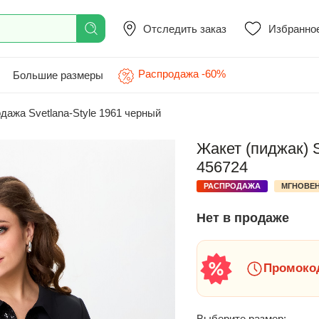
Отследить заказ
Избранно
Распродажа -60%
Большие размеры
дажа Svetlana-Style 1961 черный
Жакет (пиджак) S
456724
РАСПРОДАЖА
МГНОВЕН
Нет в продаже
Промокод
Выберите размер: