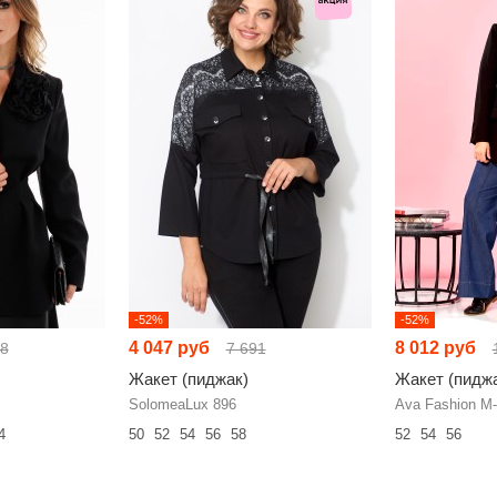
-52%
-52%
4 047 руб
8 012 руб
48
7 691
Жакет (пиджак)
Жакет (пидж
SolomeaLux 896
Ava Fashion М
4
50
52
54
56
58
52
54
56