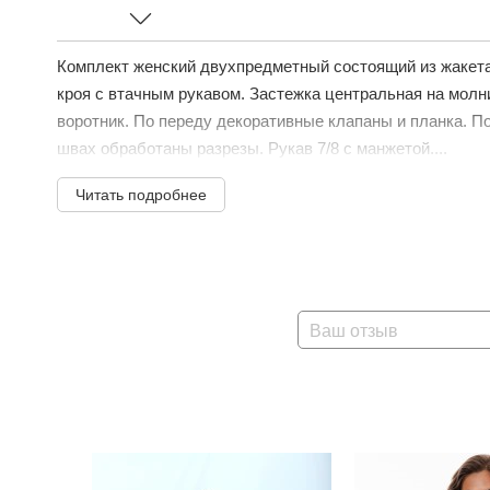
Комплект женский двухпредметный состоящий из жакета
кроя с втачным рукавом. Застежка центральная на молн
воротник. По переду декоративные клапаны и планка. По
швах обработаны разрезы. Рукав 7/8 с манжетой....
Читать подробнее
Ваш отзыв