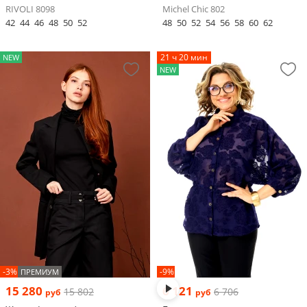
RIVOLI 8098
Michel Chic 802
42
44
46
48
50
52
48
50
52
54
56
58
60
62
21 ч 20 мин
NEW
NEW
-3%
-9%
ПРЕМИУМ
15 280
6 121
15 802
6 706
руб
руб