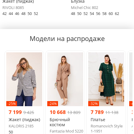
Жакет (пиджак)
Блузка
RIVOLI 8085
Michel Chic 802
42
44
46
48
50
52
48
50
52
54
56
58
60
62
Модели на распродаже
-25%
-24%
-32%
-
7 199
10 668
7 789
9 425
13 809
11 138
Жакет (пиджак)
Брючный
Платье
костюм
KALORIS 2185
Romanovich Style
A
Fantazia Mod 5220
1-1951
1
50