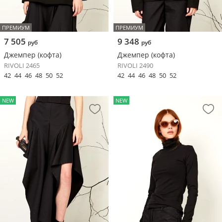
ПРЕМИУМ
ПРЕМИУМ
7 505
9 348
руб
руб
Джемпер (кофта)
Джемпер (кофта)
RIVOLI 2465
RIVOLI 2490
42
44
46
48
50
52
42
44
46
48
50
52
NEW
NEW