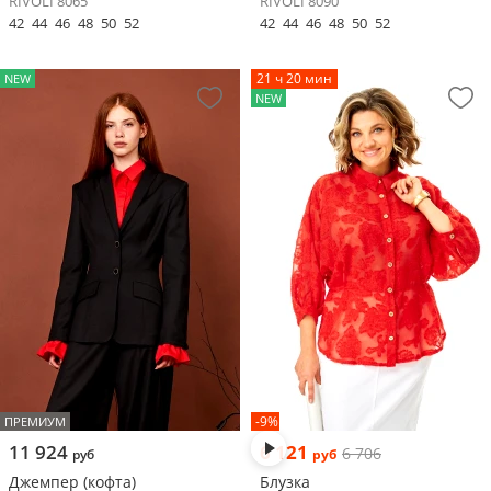
RIVOLI 8065
RIVOLI 8090
42
44
46
48
50
52
42
44
46
48
50
52
21 ч 20 мин
NEW
NEW
-9%
ПРЕМИУМ
11 924
6 121
6 706
руб
руб
Джемпер (кофта)
Блузка