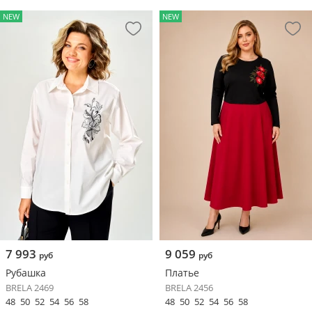
NEW
NEW
7 993
9 059
руб
руб
Рубашка
Платье
BRELA 2469
BRELA 2456
48
50
52
54
56
58
48
50
52
54
56
58