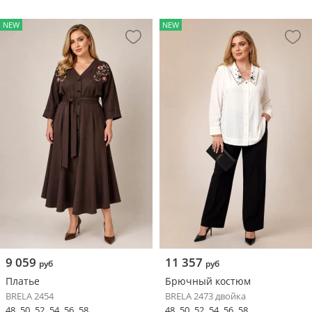
NEW
NEW
9 059
11 357
руб
руб
Платье
Брючный костюм
BRELA 2454
BRELA 2473 двойка
48
50
52
54
56
58
48
50
52
54
56
58