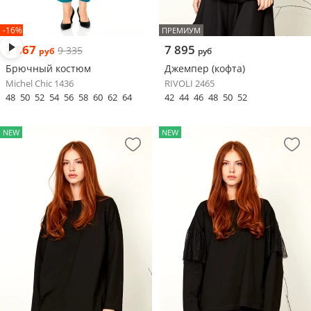
-16%
ПРЕМИУМ
7 867
7 895
9 335
руб
руб
Брючный костюм
Джемпер (кофта)
Michel Chic 1436
RIVOLI 2465
48
50
52
54
56
58
60
62
64
42
44
46
48
50
52
NEW
NEW