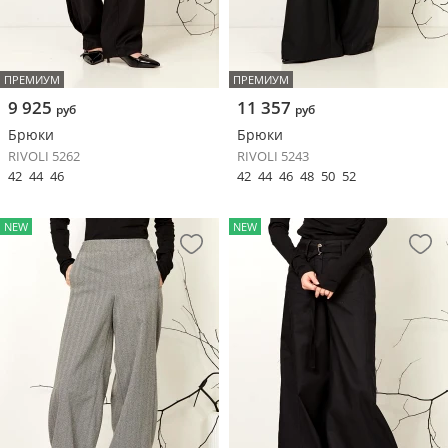
ПРЕМИУМ
ПРЕМИУМ
9 925
11 357
руб
руб
Брюки
Брюки
RIVOLI 5262
RIVOLI 5243
42
44
46
42
44
46
48
50
52
NEW
NEW