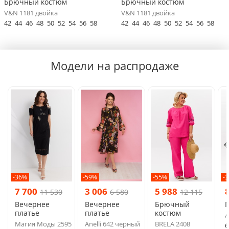
Брючный костюм
Брючный костюм
V&N 1181 двойка
V&N 1181 двойка
42
44
46
48
50
52
54
56
58
42
44
46
48
50
52
54
56
58
Модели на распродаже
-36%
-59%
-55%
-
7 700
3 006
5 988
11 530
6 580
12 115
Вечернее
Вечернее
Брючный
платье
платье
костюм
A
Магия Моды 2595
Anelli 642 черный
BRELA 2408
6