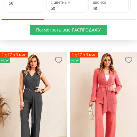
с цветным
двойка
50
50
48
Посмотреть всю РАСПРОДАЖУ
2 д 17 ч 3 мин
2 д 17 ч 3 мин
NEW
NEW