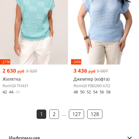
-21%
-34%
2 630
3 436
3 320
5 007
руб
руб
Жилетка
Джемпер (кофта)
RomGil ТН431
RomGil РВ0260-ХЛ2
42
44
46
48
50
52
54
56
58
1
2
127
128
...
Информация