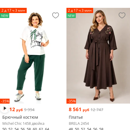
2 д 17 ч 3 мин
2 д 17 ч 3 мин
NEW
NEW
-35%
-35%
6 712
8 561
9 994
12 747
руб
руб
Брючный костюм
Платье
Michel Chic 1458 двойка
BRELA 2454
50
52
54
56
58
60
62
64
48
50
52
54
56
58