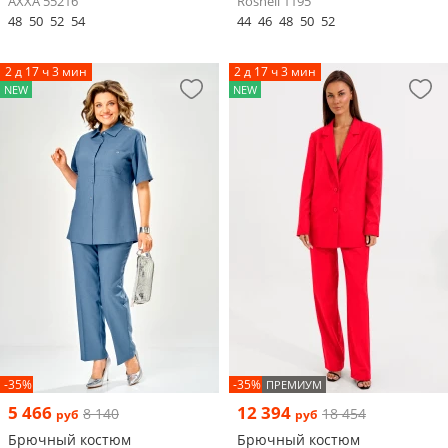
AXXA 55216
Rosheli 1195
48
50
52
54
44
46
48
50
52
2 д 17 ч 3 мин
2 д 17 ч 3 мин
NEW
NEW
-35%
-35%
ПРЕМИУМ
5 466
12 394
8 140
18 454
руб
руб
Брючный костюм
Брючный костюм