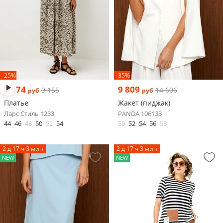
-25%
-35%
6 974
9 809
9 155
14 606
руб
руб
Платье
Жакет (пиджак)
Ларс Стиль 1233
PANDA 106133
44
46
48
50
52
54
50
52
54
56
58
2 д 17 ч 3 мин
2 д 17 ч 3 мин
NEW
NEW