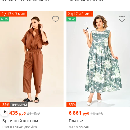
2 д 17 ч 3 мин
2 д 17 ч 3 мин
NEW
NEW
-35%
-35%
ПРЕМИУМ
14 435
6 861
21 493
10 216
руб
руб
Брючный костюм
Платье
RIVOLI 9046 двойка
AXXA 55240