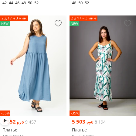
42
44
46
48
50
52
48
50
52
2 д 17 ч 3 мин
2 д 17 ч 3 мин
NEW
NEW
-35%
-35%
6 352
5 503
9 457
8 194
руб
руб
Платье
Платье