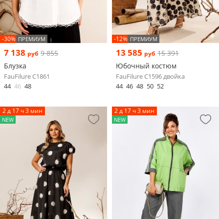
-30%
-12%
ПРЕМИУМ
ПРЕМИУМ
7 138
13 585
9 855
15 391
руб
руб
Блузка
Юбочный костюм
FauFilure С1861
FauFilure С1596 двойка
44
46
48
44
46
48
50
52
2 д 17 ч 3 мин
2 д 17 ч 3 мин
NEW
NEW