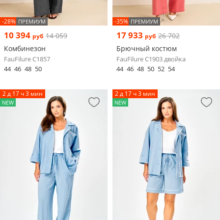
-28%
-35%
ПРЕМИУМ
ПРЕМИУМ
10 394
17 933
14 059
26 702
руб
руб
Комбинезон
Брючный костюм
FauFilure С1857
FauFilure С1903 двойка
44
46
48
50
44
46
48
50
52
54
2 д 17 ч 3 мин
2 д 17 ч 3 мин
NEW
NEW