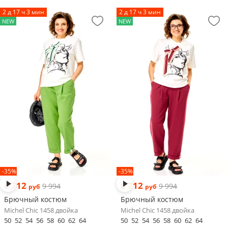
2 д 17 ч 3 мин
2 д 17 ч 3 мин
NEW
NEW
-35%
-35%
6 712
6 712
9 994
9 994
руб
руб
Брючный костюм
Брючный костюм
Michel Chic 1458 двойка
Michel Chic 1458 двойка
50
52
54
56
58
60
62
64
50
52
54
56
58
60
62
64