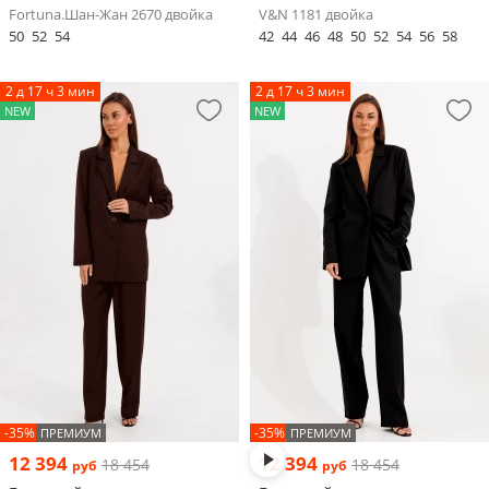
Fortuna.Шан-Жан 2670 двойка
V&N 1181 двойка
50
52
54
42
44
46
48
50
52
54
56
58
2 д 17 ч 3 мин
2 д 17 ч 3 мин
NEW
NEW
-35%
-35%
ПРЕМИУМ
ПРЕМИУМ
12 394
12 394
18 454
18 454
руб
руб