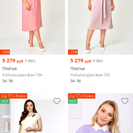
-35%
-35%
5 279
5 279
7 861
7 861
руб
руб
Платье
Платье
Fortuna.Шан-Жан 734
Fortuna.Шан-Жан 733
54
56
54
56
2 д 17 ч 3 мин
2 д 17 ч 3 мин
NEW
NEW