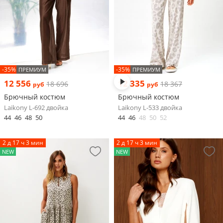
-35%
-35%
ПРЕМИУМ
ПРЕМИУМ
12 556
12 335
18 696
18 367
руб
руб
Брючный костюм
Брючный костюм
Laikony L-692 двойка
Laikony L-533 двойка
44
46
48
50
44
46
48
50
52
2 д 17 ч 3 мин
2 д 17 ч 3 мин
NEW
NEW