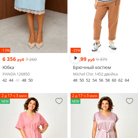
-13%
-35%
6 356
6 299
7 260
9 379
руб
руб
Юбка
Брючный костюм
PANDA 126850
Michel Chic 1452 двойка
42
44
46
48
50
48
50
52
54
56
58
60
62
64
2 д 17 ч 3 мин
2 д 17 ч 3 мин
NEW
NEW