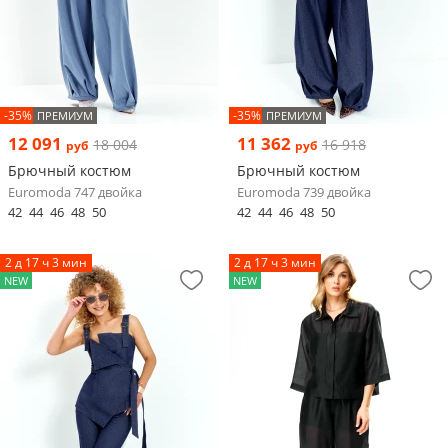
-35%
-35%
ПРЕМИУМ
ПРЕМИУМ
12 091
11 362
18 004
16 918
руб
руб
Брючный костюм
Брючный костюм
Euromoda 747 двойка
Euromoda 739 двойка
42
44
46
48
50
42
44
46
48
50
2 д 17 ч 3 мин
2 д 17 ч 3 мин
NEW
NEW