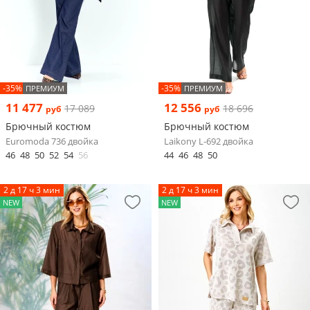
-35%
-35%
ПРЕМИУМ
ПРЕМИУМ
11 477
12 556
17 089
18 696
руб
руб
Брючный костюм
Брючный костюм
Euromoda 736 двойка
Laikony L-692 двойка
46
48
50
52
54
56
44
46
48
50
2 д 17 ч 3 мин
2 д 17 ч 3 мин
NEW
NEW