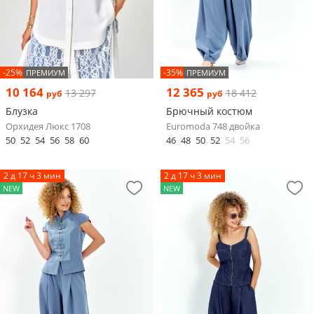
-25%
-35%
ПРЕМИУМ
ПРЕМИУМ
10 164
12 365
13 297
18 412
руб
руб
Блузка
Брючный костюм
Орхидея Люкс 1708
Euromoda 748 двойка
50
52
54
56
58
60
46
48
50
52
54
56
2 д 17 ч 3 мин
2 д 17 ч 3 мин
NEW
NEW