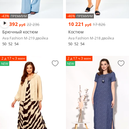
-43%
-46%
ПРЕМИУМ
ПРЕМИУМ
13 392
10 221
22 236
17 826
руб
руб
Брючный костюм
Костюм
Ava Fashion М-219 двойка
Ava Fashion М-218 двойка
50
52
54
50
52
54
2 д 17 ч 3 мин
2 д 17 ч 3 мин
NEW
NEW