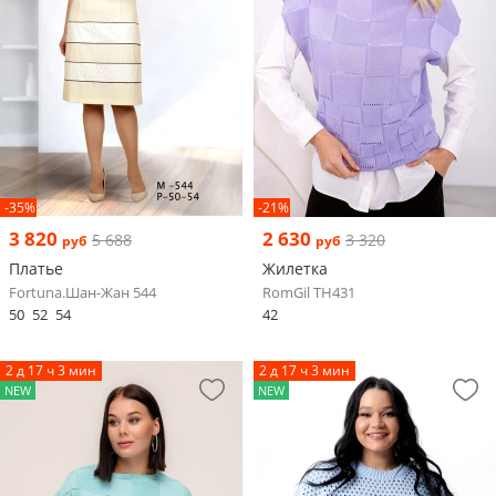
-35%
-21%
3 820
2 630
5 688
3 320
руб
руб
Платье
Жилетка
Fortuna.Шан-Жан 544
RomGil ТН431
50
52
54
42
2 д 17 ч 3 мин
2 д 17 ч 3 мин
NEW
NEW