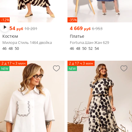
-12%
-35%
8 954
4 669
10 201
6 953
руб
руб
Костюм
Платье
Милора Стиль 1464 двойка
Fortuna.Шан-Жан 629
46
48
50
46
48
50
52
54
2 д 17 ч 3 мин
2 д 17 ч 3 мин
NEW
NEW