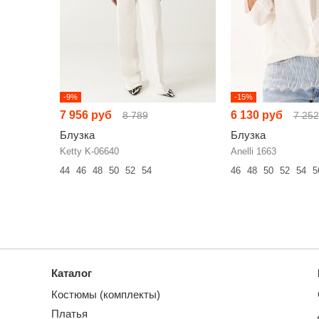
-9%
-15%
7 956 руб
6 130 руб
8 789
7 252
Блузка
Блузка
Ketty K-06640
Anelli 1663
44
46
48
50
52
54
46
48
50
52
54
5
Каталог
Костюмы (комплекты)
Платья