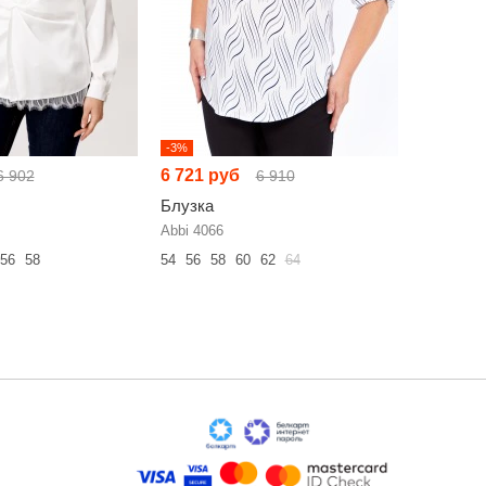
-3%
-3%
6 721 руб
6 721 р
6 902
6 910
Блузка
Блузка
Abbi 4066
Abbi 4062
56
58
54
56
58
60
62
64
52
54
56