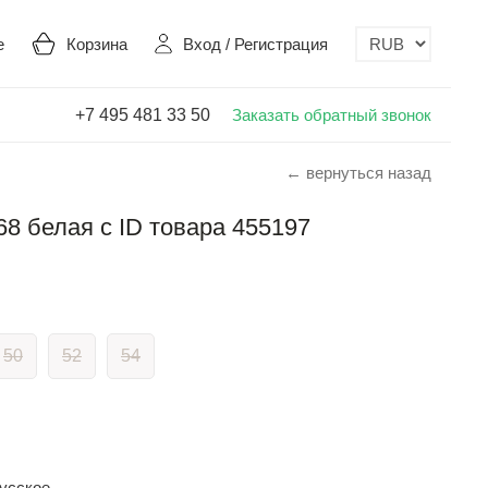
е
Корзина
Вход
/
Регистрация
+7 495 481 33 50
Заказать обратный звонок
← вернуться назад
8 белая с ID товара 455197
50
52
54
усское