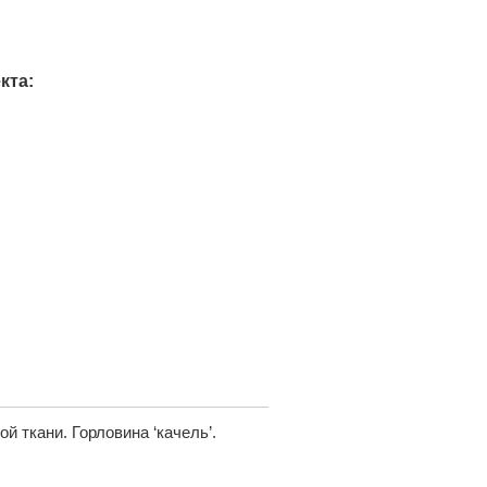
кта:
й ткани. Горловина ‘качель’.