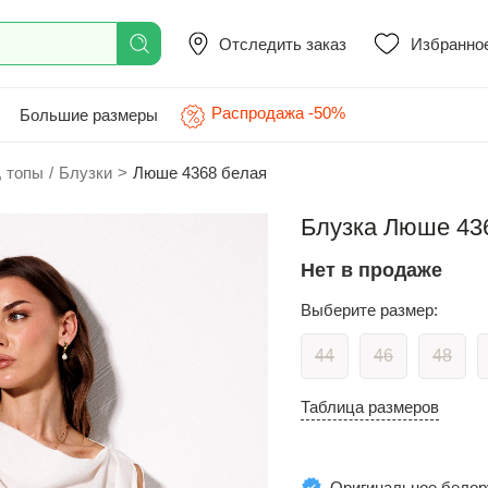
Отследить заказ
Избранно
Распродажа -50%
Большие размеры
, топы
/
Блузки
>
Люше 4368 белая
Блузка Люше 436
Нет в продаже
Выберите размер:
44
46
48
Таблица размеров
Оригинальное белор