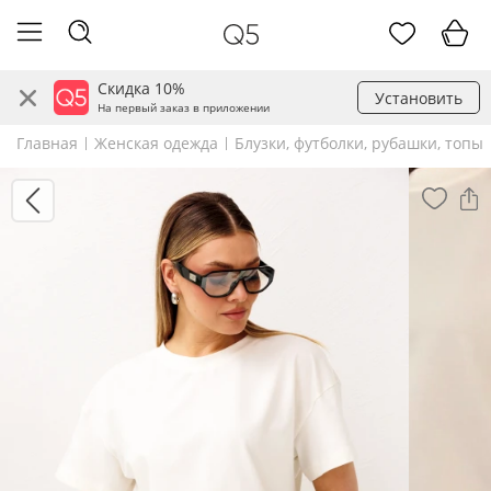
Скидка 10%
Установить
На первый заказ в приложении
Главная
Женская одежда
Блузки, футболки, рубашки, топы