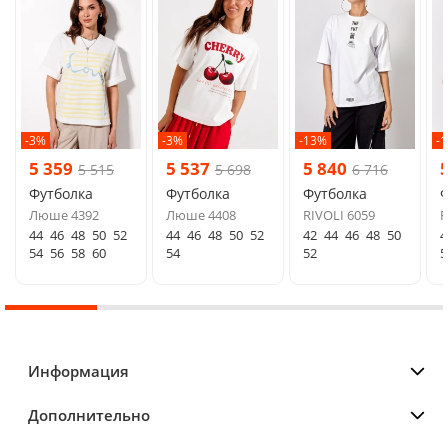
-3%
-3%
-13%
-
5 359
5 537
5 840
5 515
5 698
6 716
Футболка
Футболка
Футболка
Ф
Люше 4392
Люше 4408
RIVOLI 6059
F
44
46
48
50
52
44
46
48
50
52
42
44
46
48
50
4
54
56
58
60
54
52
5
Информация
Дополнительно