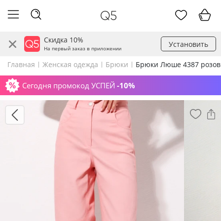
Скидка 10%
Установить
На первый заказ в приложении
Главная
Женская одежда
Брюки
Брюки Люше 4387 розо
Сегодня промокод УСПЕЙ
-10%