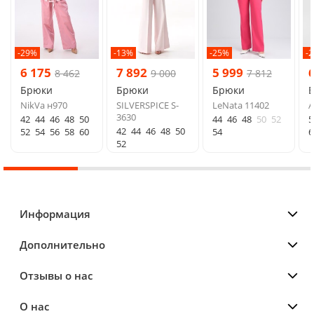
-29%
-13%
-25%
-
6 175
7 892
5 999
8 462
9 000
7 812
Брюки
Брюки
Брюки
NikVa н970
SILVERSPICE S-
LeNata 11402
A
3630
42
44
46
48
50
44
46
48
50
52
5
42
44
46
48
50
52
54
56
58
60
54
6
52
Информация
Дополнительно
Отзывы о нас
О нас