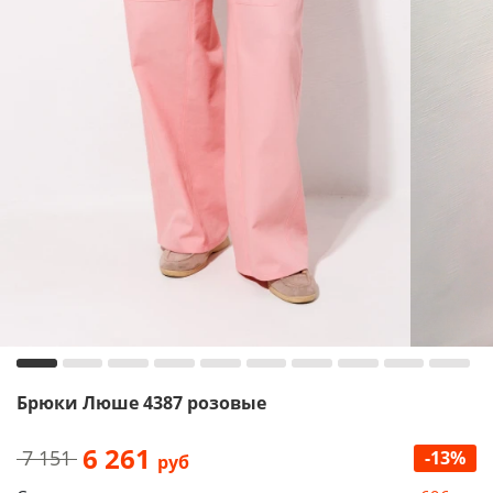
Брюки Люше 4387 розовые
6 261
7 151
-13%
руб