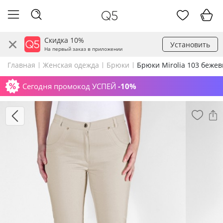
Скидка 10%
Установить
На первый заказ в приложении
Главная
Женская одежда
Брюки
Брюки Mirolia 103 беже
Сегодня промокод УСПЕЙ
-10%