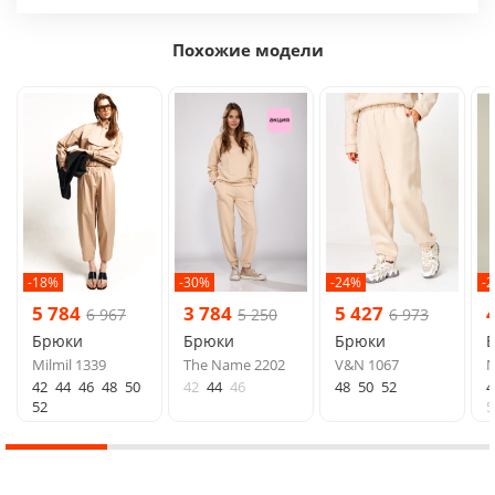
Похожие модели
-18%
-30%
-24%
-
5 784
3 784
5 427
6 967
5 250
6 973
Брюки
Брюки
Брюки
Milmil 1339
The Name 2202
V&N 1067
M
42
44
46
48
50
42
44
46
48
50
52
4
52
5