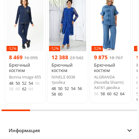
-52%
-52%
-52%
-
8 469
12 388
9 875
16 095
23 542
18 767
Брючный
Брючный
Брючный
костюм
костюм
костюм
Bonna Image 455
NINELE 6038
ALGRANDA
тройка
(Novella Sharm)
(
48
50
52
54
56
A4161 двойка
A
48
50
52
54
56
58
60
62
64
56
58
60
62
64
5
58
60
6
Информация