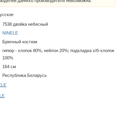
оделей данного производителя невозможна.
усское
7538 двойка небесный
NINELE
Брючный костюм
гипюр - хлопок 80%, нейлон 20%; подкладка х/б-хлопок
100%
164 см
Республика Беларусь
ELE
LE