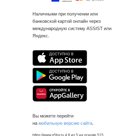
Наличными при получении или
банковской картой онлайн через
международную систему ASSIST или
Яндекс.
Вы можете перейти
на
мобильную версию сайта
.
https://www.q5by.ru
4.8
из
5
на основе
515