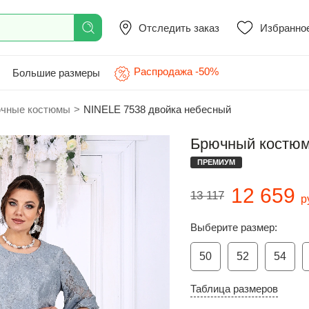
Отследить заказ
Избранно
Распродажа -50%
Большие размеры
чные костюмы
>
NINELE 7538 двойка небесный
Брючный костюм
ПРЕМИУМ
12 659
13 117
р
Выберите размер:
50
52
54
Таблица размеров