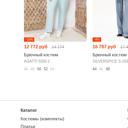
-10%
-4%
12 772 руб
16 787 руб
14 174
17 
Брючный костюм
Брючный костюм
AGATTI 5332-1
SILVERSPICE S-153
46
48
50
52
54
44
46
48
Каталог
Костюмы (комплекты)
Платья