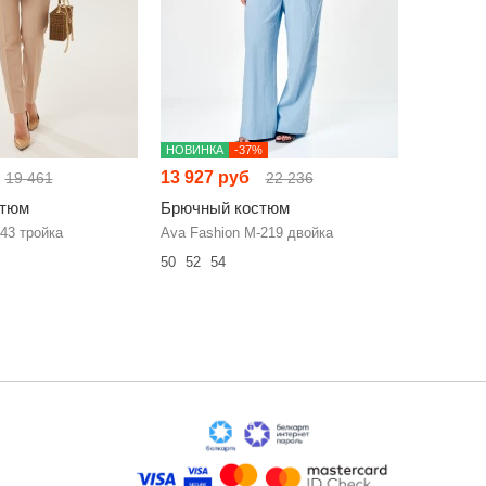
НОВИНКА
-37%
-3%
13 927 руб
12 680 
19 461
22 236
стюм
Брючный костюм
Брючный
43 тройка
Ava Fashion М-219 двойка
Fantazia 
50
52
54
46
48
50