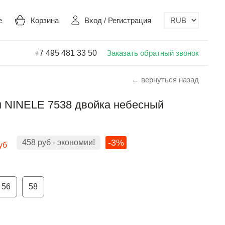
е
Корзина
Вход
/
Регистрация
+7 495 481 33 50
Заказать обратный звонок
← вернуться назад
 NINELE 7538 двойка небесный
-3%
458
руб
- экономии!
уб
56
58