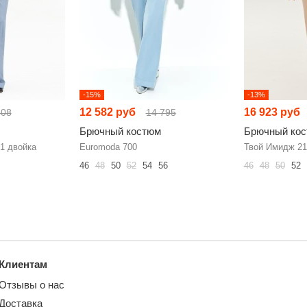
-15%
-13%
12 582 руб
16 923 руб
408
14 795
Брючный костюм
Брючный ко
1 двойка
Euromoda 700
Твой Имидж 21
46
48
50
52
54
56
46
48
50
52
Клиентам
Отзывы о нас
Доставка