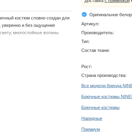
Доставка
с примеркой
м
Оригинальное белор
брючный костюм словно создан для
Артикул:
, уверенно и без ощущения
Производитель:
а свету, многослойные воланы
Тип:
Состав ткани:
Рост:
Страна производства:
Все модели бренда NIN
Брючные костюмы NINE
Брючные костюмы
Нарядные
Премиум