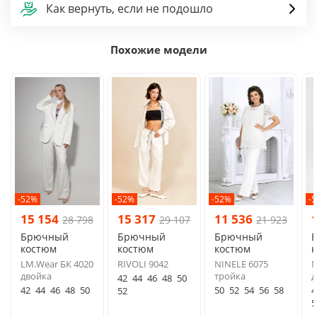
Как вернуть, если не подошло
Похожие модели
-52%
-52%
-52%
-
15 154
15 317
11 536
28 798
29 107
21 923
Брючный
Брючный
Брючный
костюм
костюм
костюм
LM.Wear БК 4020
RIVOLI 9042
NINELE 6075
N
двойка
тройка
д
42
44
46
48
50
42
44
46
48
50
50
52
54
56
58
4
52
5