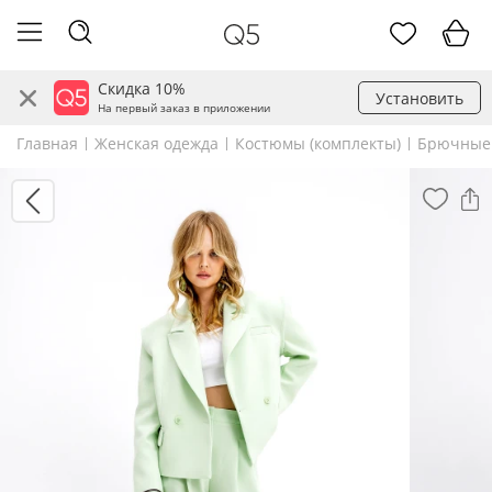
Скидка 10%
Установить
На первый заказ в приложении
Главная
Женская одежда
Костюмы (комплекты)
Брючные