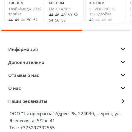
костюм
костюм
костюм
Твой Имидж 2096
LM К 147011
SILVERSPICE S-
L
тройка
1523 двойка
44
46
48
50
52
4
44
46
48
50
52
42
44
46
48
54
56
58
5
Информация
Дополнительно
Отзывы о нас
О нас
Наши реквизиты
ООО "Ты прекрасна" Адрес: РБ, 224030, г. Брест, ул.
Ясеневая, д. 5/2 к. 41
Тел.: +375297332555