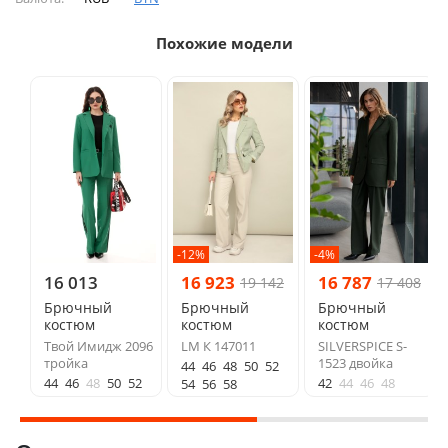
Похожие модели
-12%
-4%
16 013
16 923
16 787
19 142
17 408
Брючный
Брючный
Брючный
костюм
костюм
костюм
Твой Имидж 2096
LM К 147011
SILVERSPICE S-
тройка
1523 двойка
44
46
48
50
52
44
46
48
50
52
42
44
46
48
54
56
58