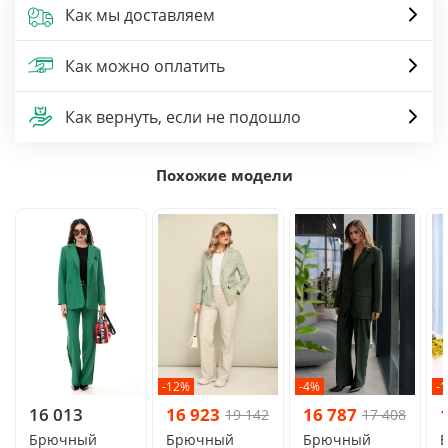
Как мы доставляем
Как можно оплатить
Как вернуть, если не подошло
Похожие модели
-12%
-4%
-
16 013
16 923
16 787
19 142
17 408
Брючный
Брючный
Брючный