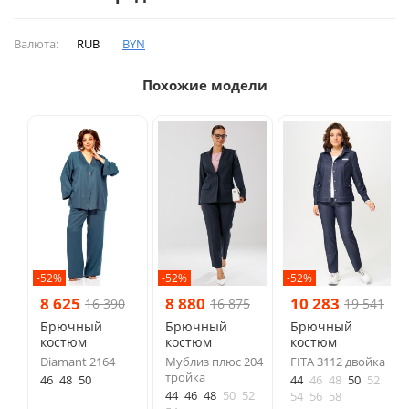
Валюта:
RUB
BYN
Похожие модели
-52%
-52%
-52%
8 625
8 880
10 283
16 390
16 875
19 541
Брючный
Брючный
Брючный
костюм
костюм
костюм
Diamant 2164
Мублиз плюс 204
FITA 3112 двойка
тройка
46
48
50
44
46
48
50
52
44
46
48
50
52
54
56
58