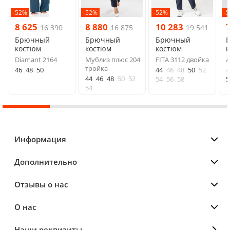
-52%
-52%
-52%
-
8 625
8 880
10 283
16 390
16 875
19 541
Брючный
Брючный
Брючный
костюм
костюм
костюм
Diamant 2164
Мублиз плюс 204
FITA 3112 двойка
A
тройка
46
48
50
44
46
48
50
52
4
44
46
48
50
52
54
56
58
5
54
Информация
Дополнительно
Отзывы о нас
О нас
Наши реквизиты