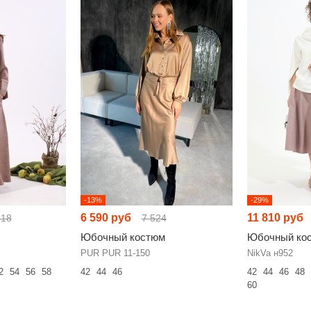
-13%
-29%
6 590 руб
11 810 руб
418
7 524
Юбочный костюм
Юбочный ко
PUR PUR 11-150
NikVa н952
2
54
56
58
42
44
46
42
44
46
48
60