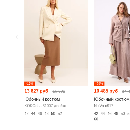
-17%
-29%
13 627 руб
10 485 руб
16 331
14 
Юбочный костюм
Юбочный костюм
KOKOdea 31007 двойка
NikVa н917
42
44
46
48
50
52
42
44
46
48
50
5
60