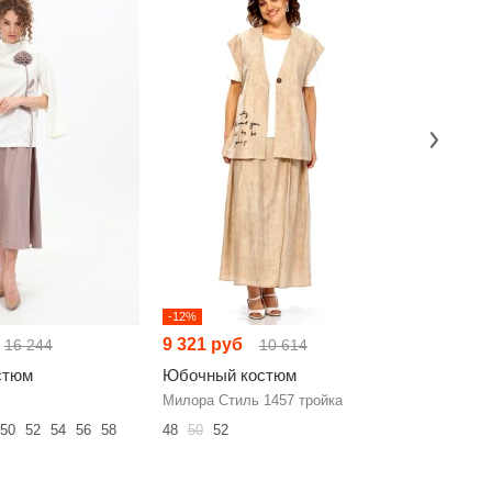
-12%
НОВИНКА
9 321 руб
8 933 р
16 244
10 614
стюм
Юбочный костюм
Юбочны
Милора Стиль 1457 тройка
Милора С
50
52
54
56
58
48
50
52
48
50
52