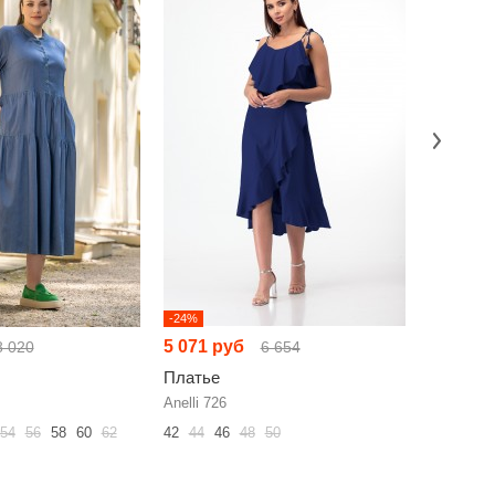
-24%
-16%
5 071 руб
5 239 р
8 020
6 654
Платье
Платье
Anelli 726
Anelli 136
54
56
58
60
62
42
44
46
48
50
44
46
48