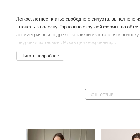
Легкое, летнее платье свободного силуэта, выполнено и
штапель в полоску. Горловина округлой формы, на обтач
ассиметричный подрез с вставкой из штапеля в полоску,
шнуровки из тесьмы. Рукав цельнокроеный,...
Читать подробнее
Ваш отзыв