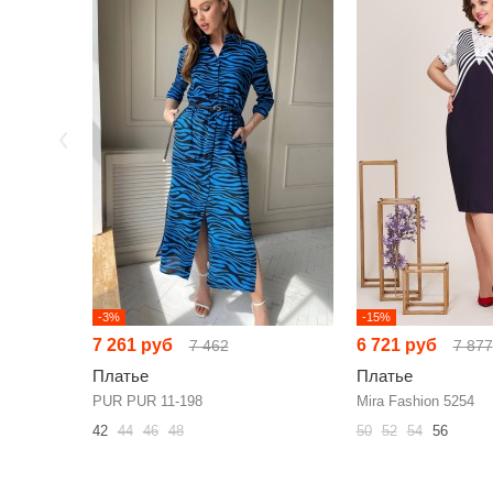
-3%
-15%
7 261 руб
6 721 руб
7 462
7 877
Платье
Платье
PUR PUR 11-198
Mira Fashion 5254
42
44
46
48
50
52
54
56