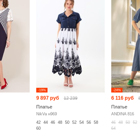
-19%
-24%
9 897 руб
6 116 руб
12 239
Платье
Платье
NikVa н969
ANDINA 816
42
44
46
48
50
52
54
56
58
46
48
50
52
60
64