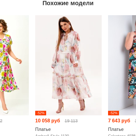
Похожие модели
-52%
-52%
10 058 руб
7 643 руб
02
19 113
Платье
Платье