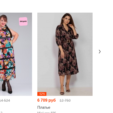
-52%
НОВИНКА
6 709 руб
6 861 р
14 524
12 750
Платье
Платье