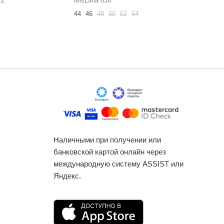
.2
MisLana 836
AXXA 552
44
46
48
50
52
54
48
50
52
Наличными при получении или
банковской картой онлайн через
международную систему ASSIST или
Яндекс.