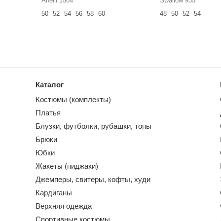
Anelli 1504
Swallow 935
50
52
54
56
58
60
48
50
52
54
Каталог
Костюмы (комплекты)
Платья
Блузки, футболки, рубашки, топы
Брюки
Юбки
Жакеты (пиджаки)
Джемперы, свитеры, кофты, худи
Кардиганы
Верхняя одежда
Спортивные костюмы