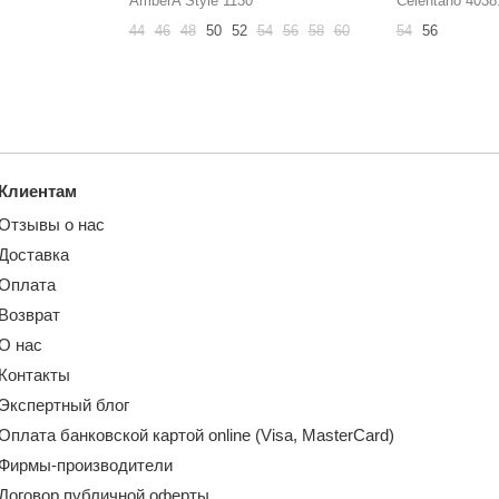
AmberA Style 1130
Celentano 4038
44
46
48
50
52
54
56
58
60
54
56
Клиентам
Отзывы о нас
Доставка
Оплата
Возврат
О нас
Контакты
Экспертный блог
Оплата банковской картой online (Visa, MasterCard)
Фирмы-производители
Договор публичной оферты