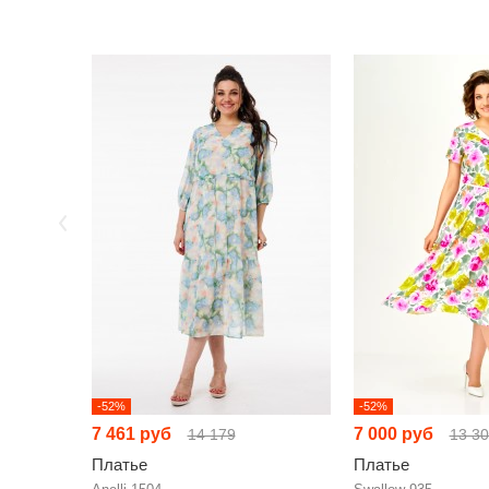
-52%
-52%
7 461 руб
7 000 руб
14 179
13 3
Платье
Платье