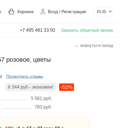
е
Корзина
Вход
/
Регистрация
+7 495 481 33 50
Заказать обратный звонок
← вернуться назад
57 розовое, цветы
в)
Посмотреть отзывы
-52%
6 344
руб
- экономии!
5 561
руб
783
руб