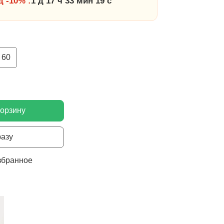
 -10% :
1 д 17 ч 33 мин 19 с
60
корзину
разу
збранное