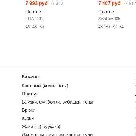
7 993 руб
7 407 руб
9 352
7 612
Платье
Платье
FITA 1191
Swallow 935
46
48
50
48
50
52
54
Каталог
Костюмы (комплекты)
Платья
Блузки, футболки, рубашки, топы
Брюки
Юбки
Жакеты (пиджаки)
Джемперы, свитеры, кофты, худи