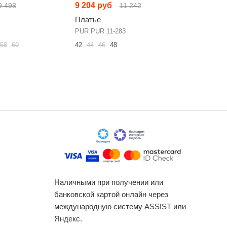
9 204 руб
10 643 
9 498
11 242
Платье
Платье
PUR PUR 11-283
AmberA St
58
60
42
44
46
48
44
46
48
Наличными при получении или
банковской картой онлайн через
международную систему ASSIST или
Яндекс.