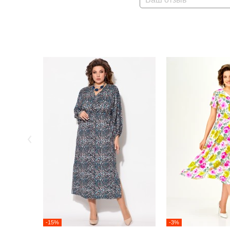
-15%
-3%