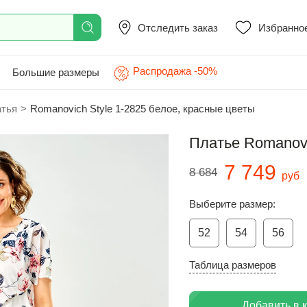
Отследить заказ
Избранно
Распродажа -50%
Большие размеры
атья
>
Romanovich Style 1-2825 белое, красные цветы
Платье Romanovi
7 749
8 684
руб
Выберите размер:
52
54
56
Таблица размеров
Добавить в 