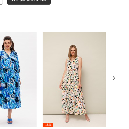
-18%
-2%