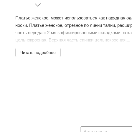
Платье женское, может использоваться как нарядная од
носки. Платье женское, отрезное по линии талии, расшир
часть переда с 2-мя зафиксированными складками на ка
цельнокроеная. Верхняя часть спинки цельнокроеная,...
Читать подробнее
Ваш отзыв