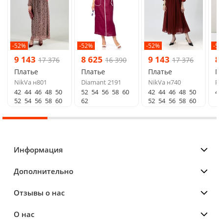
-52%
-52%
-52%
-
9 143
8 625
9 143
17 376
16 390
17 376
Платье
Платье
Платье
NikVa н801
Diamant 2191
NikVa н740
P
42
44
46
48
50
52
54
56
58
60
42
44
46
48
50
4
52
54
56
58
60
62
52
54
56
58
60
Информация
Дополнительно
Отзывы о нас
О нас