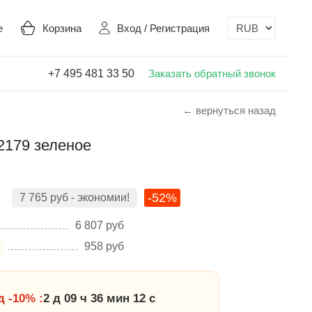
е
Корзина
Вход
/
Регистрация
+7 495 481 33 50
Заказать обратный звонок
← вернуться назад
2179 зеленое
-52%
7 765
руб
- экономии!
6 807
руб
958
руб
 -10% :
2 д 09 ч 36 мин 12 с