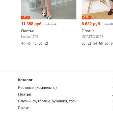
-52%
-52%
11 358 руб
8 622 руб
21 584
16 3
Платье
Платье
Lokka 1708
GRATTO 8227
44
46
48
50
52
50
52
54
56
58
6
Каталог
Костюмы (комплекты)
Платья
Блузки, футболки, рубашки, топы
Брюки