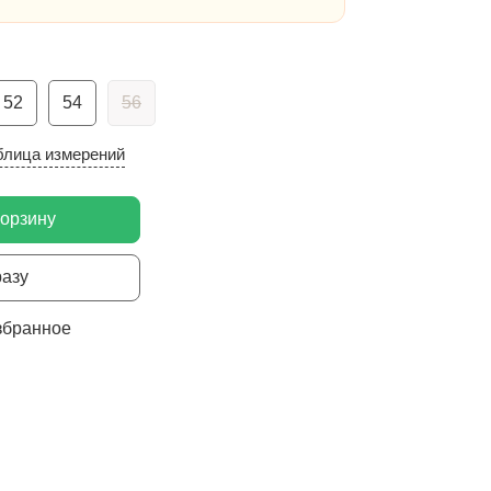
52
54
56
блица измерений
корзину
разу
збранное