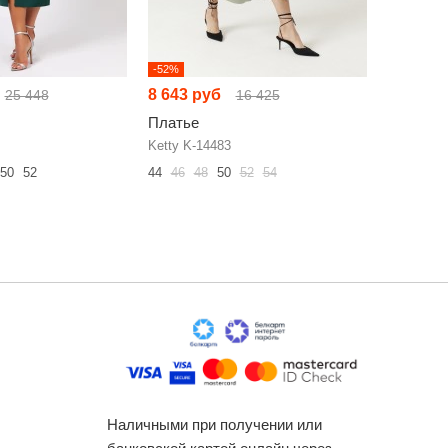
-52%
-52%
8 643 руб
9 741 р
25 448
16 425
Платье
Платье
Ketty K-14483
Jurimex 3
50
52
44
46
48
50
52
54
50
52
54
Наличными при получении или