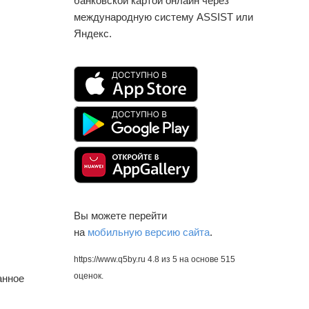
банковской картой онлайн через
международную систему ASSIST или
Яндекс.
Вы можете перейти
на
мобильную версию сайта
.
https://www.q5by.ru
4.8
из
5
на основе
515
оценок.
анное