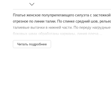
Платье женское полуприлегающего силуэта с застежкой 
отрезное по линии талии. По спинке средний шов, релье
талиевые вытачки в нижней части. По переду нагрудные 
боковых швах обработаны карманы, линия плеча ...
Читать подробнее