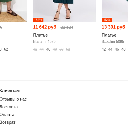
-52%
-52%
11 642 руб
13 391 руб
86
22 124
Платье
Платье
Bazalini 4929
Bazalini 5095
0
62
42
44
46
48
50
52
42
44
46
48
Клиентам
Отзывы о нас
Доставка
Оплата
Возврат