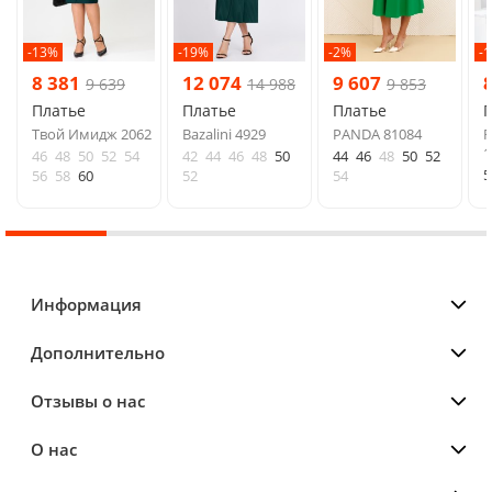
-13%
-19%
-2%
-
8 381
12 074
9 607
9 639
14 988
9 853
Платье
Платье
Платье
Твой Имидж 2062
Bazalini 4929
PANDA 81084
R
1
46
48
50
52
54
42
44
46
48
50
44
46
48
50
52
5
56
58
60
52
54
Информация
Дополнительно
Отзывы о нас
О нас