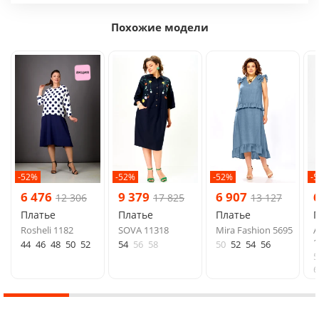
Похожие модели
-52%
-52%
-52%
-
6 476
9 379
6 907
12 306
17 825
13 127
Платье
Платье
Платье
Rosheli 1182
SOVA 11318
Mira Fashion 5695
A
1
44
46
48
50
52
54
56
58
50
52
54
56
5
6