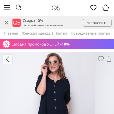
Скидка 10%
Установить
На первый заказ в приложении
Главная
Женская одежда
Платья
Повседневные платья
Сегодня промокод УСПЕЙ
-10%