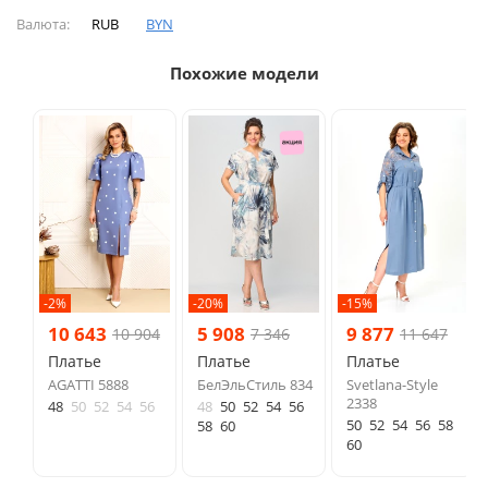
Валюта:
RUB
BYN
Похожие модели
-2%
-20%
-15%
10 643
5 908
9 877
10 904
7 346
11 647
Платье
Платье
Платье
AGATTI 5888
БелЭльСтиль 834
Svetlana-Style
2338
48
50
52
54
56
48
50
52
54
56
50
52
54
56
58
58
60
60