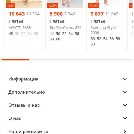
-2%
-20%
-15%
-
10 643
5 908
9 877
10 904
7 346
11 647
Платье
Платье
Платье
AGATTI 5888
БелЭльСтиль 834
Svetlana-Style
B
2338
48
50
52
54
56
48
50
52
54
56
4
50
52
54
56
58
58
60
60
Информация
Дополнительно
Отзывы о нас
О нас
Наши реквизиты