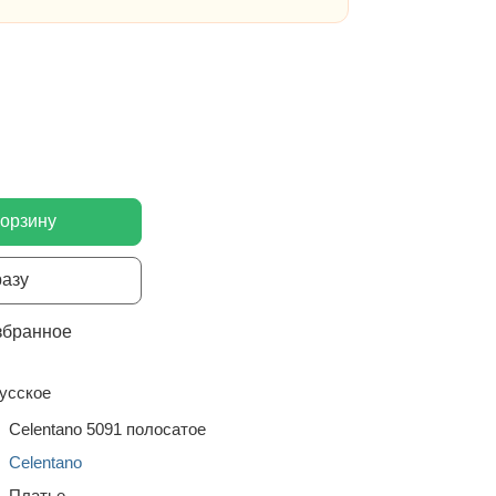
корзину
разу
збранное
усское
Celentano 5091 полосатое
Celentano
Платье