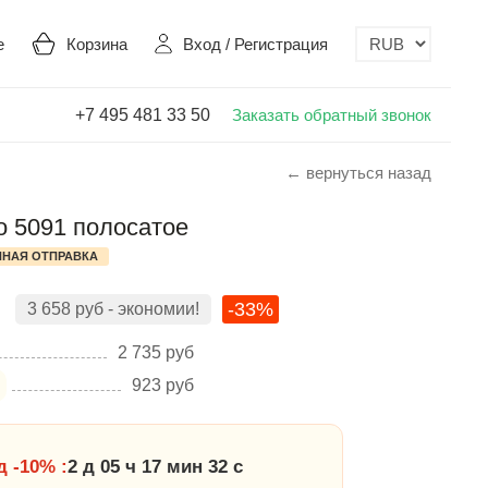
е
Корзина
Вход
/
Регистрация
+7 495 481 33 50
Заказать обратный звонок
← вернуться назад
o 5091 полосатое
НАЯ ОТПРАВКА
-33%
3 658
руб
- экономии!
2 735
руб
923
руб
 -10% :
2 д 05 ч 17 мин 31 с