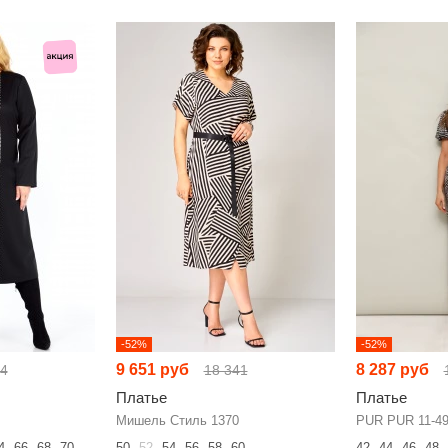
-52%
-52%
9 651 руб
8 287 руб
04
18 341
Платье
Платье
Мишель Стиль 1370
PUR PUR 11-4
4
66
68
70
50
52
54
56
58
60
42
44
46
48