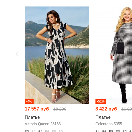
-4%
-52%
17 557 руб
8 422 руб
18 206
16 0
Платье
Платье
Vittoria Queen 28133
Celentano 5055
50
52
54
56
58
60
54
56
58
60
62
6