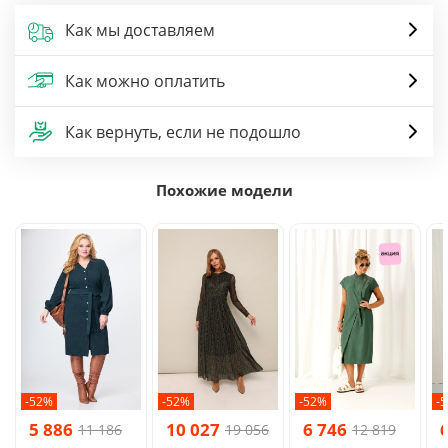
Как мы доставляем
Как можно оплатить
Как вернуть, если не подошло
Похожие модели
-52%
-52%
-52%
-
5 886
10 027
6 746
11 186
19 056
12 819