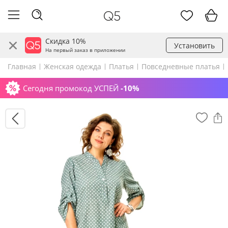
Скидка 10%
Установить
На первый заказ в приложении
Главная
Женская одежда
Платья
Повседневные платья
Сегодня промокод УСПЕЙ
-10%