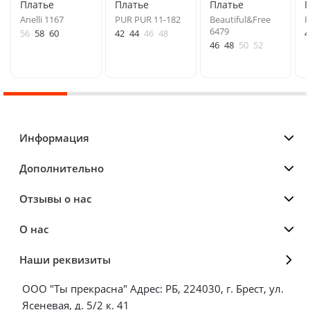
Платье
Платье
Платье
Anelli 1167
PUR PUR 11-182
Beautiful&Free
F
6479
56
58
60
42
44
46
48
4
46
48
50
52
Информация
Дополнительно
Отзывы о нас
О нас
Наши реквизиты
ООО "Ты прекрасна" Адрес: РБ, 224030, г. Брест, ул.
Ясеневая, д. 5/2 к. 41