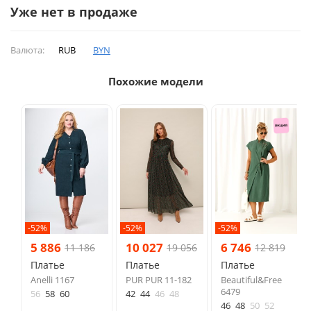
Уже нет в продаже
Валюта:
RUB
BYN
Похожие модели
-52%
-52%
-52%
5 886
10 027
6 746
11 186
19 056
12 819
Платье
Платье
Платье
Anelli 1167
PUR PUR 11-182
Beautiful&Free
6479
56
58
60
42
44
46
48
46
48
50
52