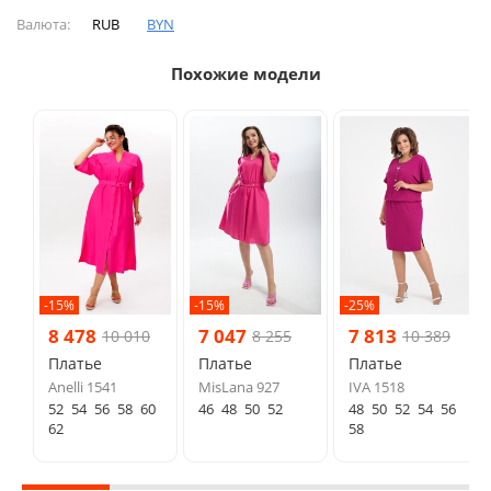
Валюта:
RUB
BYN
Похожие модели
-15%
-15%
-25%
8 478
7 047
7 813
10 010
8 255
10 389
Платье
Платье
Платье
Anelli 1541
MisLana 927
IVA 1518
52
54
56
58
60
46
48
50
52
48
50
52
54
56
62
58