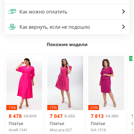
Как можно оплатить
Как вернуть, если не подошло
Похожие модели
N
-15%
-15%
-25%
8 478
7 047
7 813
10 010
8 255
10 389
Платье
Платье
Платье
Anelli 1541
MisLana 927
IVA 1518
L