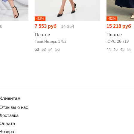
-52%
-52%
7 553 руб
15 218 руб
90
14 354
Платье
Платье
Твой Имидж 1752
ЮРС 26-719
50
52
54
56
44
46
48
50
Клиентам
Отзывы о нас
Доставка
Оплата
Возврат