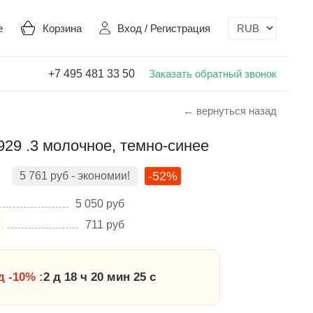
е
Корзина
Вход
/
Регистрация
+7 495 481 33 50
Заказать обратный звонок
← вернуться назад
929 .3 молочное, темно-синее
-52%
5 761
руб
- экономии!
5 050
руб
711
руб
 -10% :
2 д 18 ч 20 мин 24 с