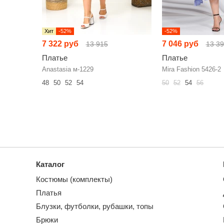
Хит
-52%
-52%
7 322 руб
7 046 руб
13 915
13 3
Платье
Платье
Anastasia м-1229
Mira Fashion 5426-2
48
50
52
54
50
52
54
56
Каталог
Костюмы (комплекты)
Платья
Блузки, футболки, рубашки, топы
Брюки