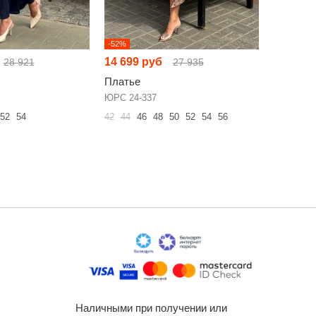
-52%
-52%
14 699 руб
9 143 р
28 921
27 935
Платье
Платье
ЮРС 24-337
NikVa н10
52
54
42
44
46
48
50
52
54
56
42
44
46
60
Наличными при получении или