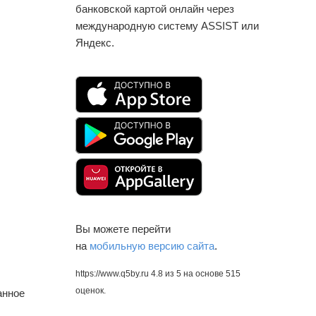
банковской картой онлайн через
международную систему ASSIST или
Яндекс.
Вы можете перейти
на
мобильную версию сайта
.
https://www.q5by.ru
4.8
из
5
на основе
515
оценок.
анное