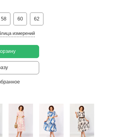
58
60
62
блица измерений
корзину
разу
збранное