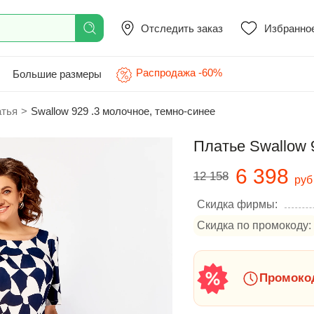
Отследить заказ
Избранно
Распродажа -60%
Большие размеры
атья
>
Swallow 929 .3 молочное, темно-синее
Платье Swallow 
6 398
12 158
руб
Скидка фирмы:
Скидка по промокоду:
Промокод