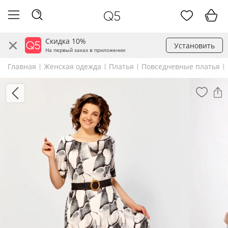
Скидка 10%
Установить
На первый заказ в приложении
Главная
Женская одежда
Платья
Повседневные платья