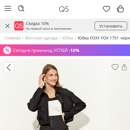
Скидка 10%
Установить
На первый заказ в приложении
Главная
Женская одежда
Юбки
Юбка FOXY FOX 1751 чер
Сегодня промокод УСПЕЙ
-10%