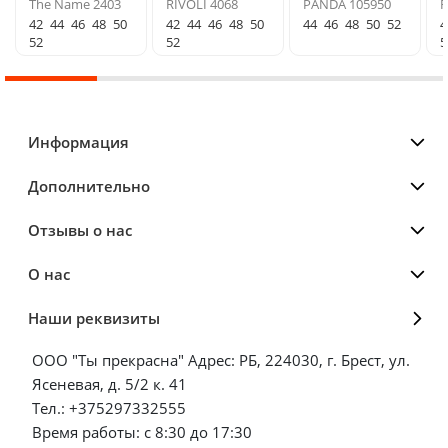
The Name 2403
RIVOLI 4068
PANDA 105950
F
42
44
46
48
50
42
44
46
48
50
44
46
48
50
52
4
52
52
5
Информация
Дополнительно
Отзывы о нас
О нас
Наши реквизиты
ООО "Ты прекрасна" Адрес: РБ, 224030, г. Брест, ул.
Ясеневая, д. 5/2 к. 41
Тел.: +375297332555
Время работы: с 8:30 до 17:30