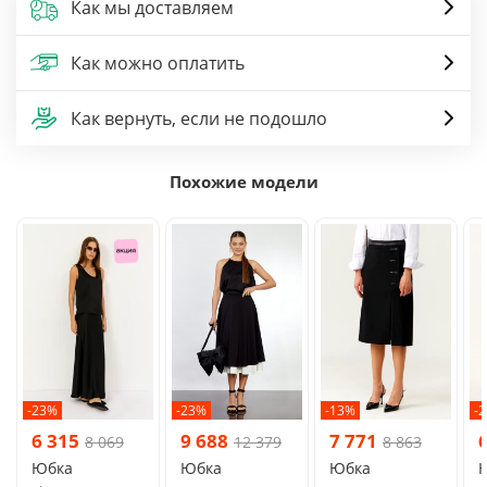
Как мы доставляем
Как можно оплатить
Как вернуть, если не подошло
Похожие модели
-23%
-23%
-13%
-
6 315
9 688
7 771
8 069
12 379
8 863
Юбка
Юбка
Юбка