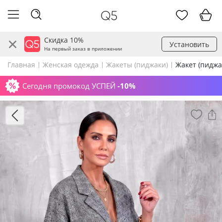
Скидка 10%
Установить
На первый заказ в приложении
Главная
Женская одежда
Жакеты (пиджаки)
Жакет (пиджа
Сегодня промокод УСПЕЙ
-10%