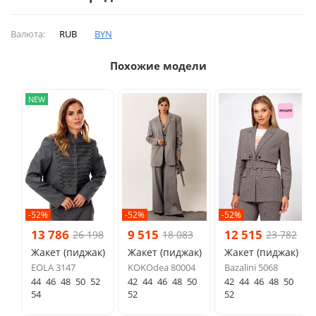
Валюта:
RUB
BYN
Похожие модели
NEW
-52%
-52%
-52%
13 786
9 515
12 515
26 198
18 083
23 782
Жакет (пиджак)
Жакет (пиджак)
Жакет (пиджак)
EOLA 3147
KOKOdea 80004
Bazalini 5068
44
46
48
50
52
42
44
46
48
50
42
44
46
48
50
54
52
52