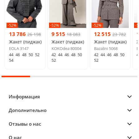
-52%
-52%
-52%
-
13 786
9 515
12 515
26 198
18 083
23 782
Жакет (пиджак)
Жакет (пиджак)
Жакет (пиджак)
Ж
EOLA 3147
KOKOdea 80004
Bazalini 5068
E
44
46
48
50
52
42
44
46
48
50
42
44
46
48
50
4
54
52
52
Информация
Дополнительно
Отзывы о нас
О нас