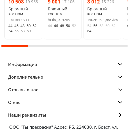
10 508
9 001
8 012
19 968
17 106
15 226
Брючный
Брючный
Брючный
костюм
костюм
костюм
LM ВИ 1630
hOla_la Л205
Тэнси 393 двойка
F
44
46
48
50
52
44
46
48
50
52
54
56
58
60
62
4
54
56
58
60
64
Информация
Дополнительно
Отзывы о нас
О нас
Наши реквизиты
ООО "Ты прекрасна" Адрес: РБ, 224030, г. Брест, ул.