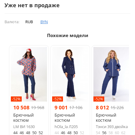
Уже нет в продаже
Валюта:
RUB
BYN
Похожие модели
-52%
-52%
-52%
10 508
9 001
8 012
19 968
17 106
15 226
Брючный
Брючный
Брючный
костюм
костюм
костюм
LM ВИ 1630
hOla_la Л205
Тэнси 393 двойка
44
46
48
50
52
44
46
48
50
52
54
56
58
60
62