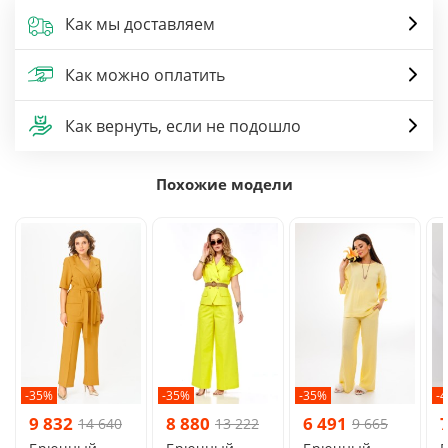
Как мы доставляем
Как можно оплатить
Как вернуть, если не подошло
Похожие модели
-35%
-35%
-35%
-
9 832
8 880
6 491
14 640
13 222
9 665