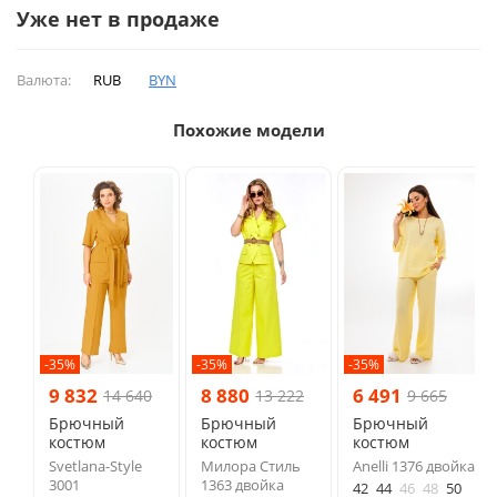
Уже нет в продаже
Валюта:
RUB
BYN
Похожие модели
-35%
-35%
-35%
9 832
8 880
6 491
14 640
13 222
9 665
Брючный
Брючный
Брючный
костюм
костюм
костюм
Svetlana-Style
Милора Стиль
Anelli 1376 двойка
3001
1363 двойка
42
44
46
48
50