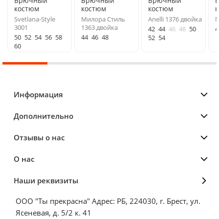
Брючный
Брючный
Брючный
костюм
костюм
костюм
Svetlana-Style
Милора Стиль
Anelli 1376 двойка
М
3001
1363 двойка
42
44
46
48
50
4
50
52
54
56
58
44
46
48
52
54
60
Информация
Дополнительно
Отзывы о нас
О нас
Наши реквизиты
ООО "Ты прекрасна" Адрес: РБ, 224030, г. Брест, ул.
Ясеневая, д. 5/2 к. 41